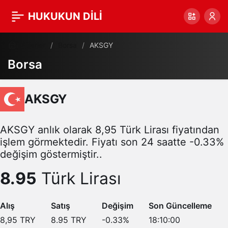
HUKUKUN DİLİ
Haberler
Borsa
AKSGY
Borsa
AKSGY
AKSGY anlık olarak 8,95 Türk Lirası fiyatından
işlem görmektedir. Fiyatı son 24 saatte -0.33%
değişim göstermiştir..
8.95
Türk Lirası
Alış
Satış
Değişim
Son Güncelleme
8,95
TRY
8.95
TRY
-0.33
%
18:10:00