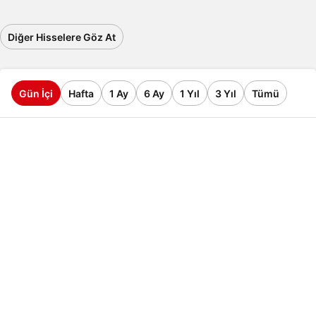
Diğer Hisselere Göz At
Gün İçi
Hafta
1 Ay
6 Ay
1 Yıl
3 Yıl
Tümü