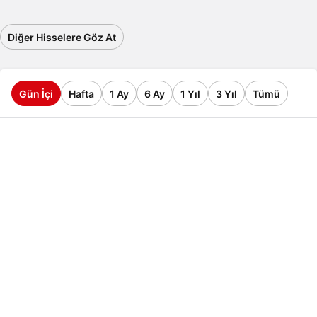
Diğer Hisselere Göz At
Gün İçi
Hafta
1 Ay
6 Ay
1 Yıl
3 Yıl
Tümü