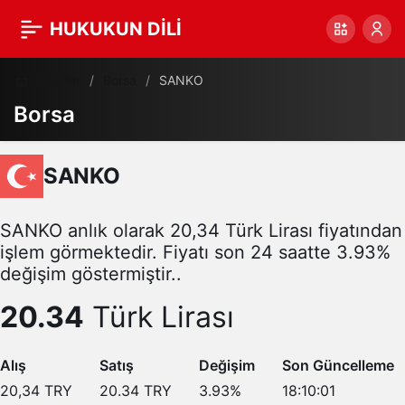
HUKUKUN DİLİ
Haberler
Borsa
SANKO
Borsa
SANKO
SANKO anlık olarak 20,34 Türk Lirası fiyatından
işlem görmektedir. Fiyatı son 24 saatte 3.93%
değişim göstermiştir..
20.34
Türk Lirası
Alış
Satış
Değişim
Son Güncelleme
20,34
TRY
20.34
TRY
3.93
%
18:10:01